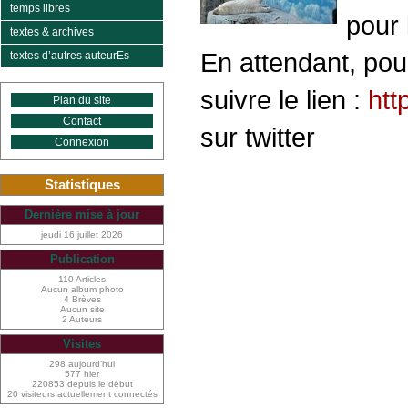
temps libres
pour 
textes & archives
En attendant, pou
textes d’autres auteurEs
suivre le lien :
htt
Plan du site
Contact
sur twitter
Connexion
Statistiques
Dernière mise à jour
jeudi 16 juillet 2026
Publication
110 Articles
Aucun album photo
4 Brèves
Aucun site
2 Auteurs
Visites
298 aujourd’hui
577 hier
220853 depuis le début
20 visiteurs actuellement connectés