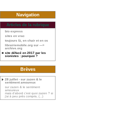
Navigation
Articles de la rubrique
bio express
sites en vrac
toujours là, en chair et en os
librairiemobile.org sur —>
archive.org
site défacé en 2017 par les
sionistes : pourquoi ?
Brèves
28 juillet - sur zazen & le
sentiment amoureux
sur zazen & le sentiment
amoureux
mais d’abord c’est quoi zazen ? si
j’ai à peu près compris, (...)