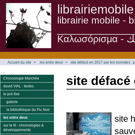
librairiemobile
librairie mobile -
______________
Accueil du site
>
les entre deux
>
site défacé en 2017 par les sionistes : 
site défacé
Chronologie Marchée
david VIAL - textes
le pré-fixe
galerie
la bibliothèque du Pic Noir
site 
les entre deux
sur le fil - chronologies &
sauve
développements