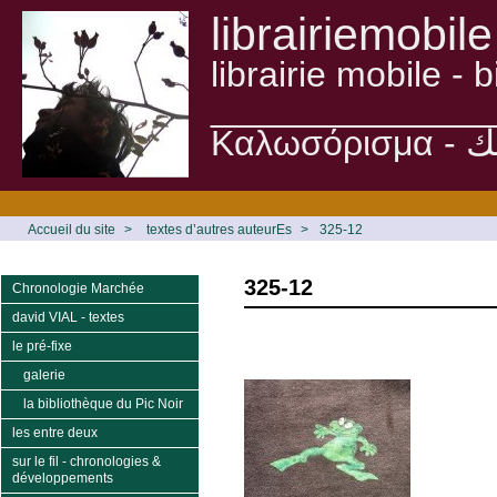
librairiemobile
librairie mobile -
______________
Accueil du site
>
textes d’autres auteurEs
>
325-12
325-12
Chronologie Marchée
david VIAL - textes
le pré-fixe
galerie
la bibliothèque du Pic Noir
les entre deux
sur le fil - chronologies &
développements