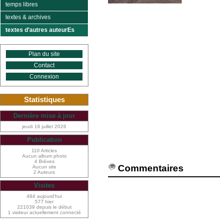
temps libres
textes & archives
textes d’autres auteurEs
Plan du site
Contact
Connexion
Statistiques
Dernière mise à jour
jeudi 16 juillet 2026
Publication
110 Articles
Aucun album photo
4 Brèves
Commentaires
Aucun site
2 Auteurs
Visites
484 aujourd’hui
577 hier
221039 depuis le début
1 visiteur actuellement connecté