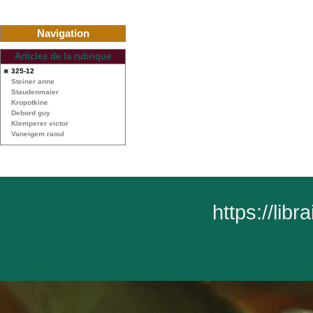
Navigation
Articles de la rubrique
325-12
Steiner anne
Staudenmaier
Kropotkine
Debord guy
Klemperer victor
Vaneigem raoul
https://lib