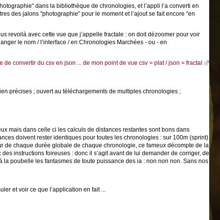
tographie" dans la bibliothèque de chronologies, et l’appli l’a converti en
titres des jalons "photographie" pour le moment et l’ajout se fait encore "en
us revoilà avec cette vue que j’appelle fractale : on doit dézoomer pour voir
changer le nom / l’interface / en Chronologies Marchées - ou - en
le de convertir du csv en json ... de mon point de vue csv = plat / json = fractal
bien précises ; ouvert au téléchargements de multiples chronologies ;
ux mais dans celle ci les calculs de distances restantes sont bons dans
tances doivent rester identiques pour toutes les chronologies : sur 100m (sprint)
rieur de chaque durée globale de chaque chronologie, ce fameux décompte de la
c des instructions foireuses : donc il s’agit avant de lui demander de corriger, de
te à la poubelle les fantasmes de toute puissance des ia : non non non. Sans nos
 et voir ce que l’application en fait ...