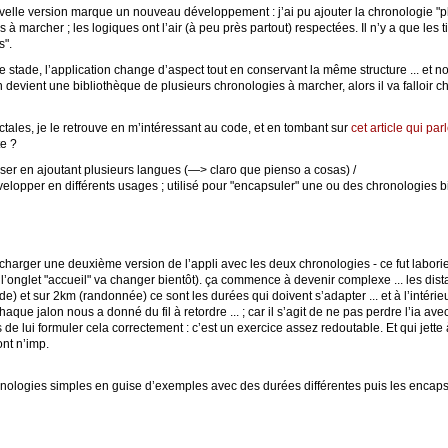
elle version marque un nouveau développement : j’ai pu ajouter la chronologie "pho
s à marcher ; les logiques ont l’air (à peu près partout) respectées. Il n’y a que les 
s".
e stade, l’application change d’aspect tout en conservant la même structure ... et no
ion devient une bibliothèque de plusieurs chronologies à marcher, alors il va falloir 
actales, je le retrouve en m’intéressant au code, et en tombant sur
cet article qui par
te ?
iser en ajoutant plusieurs langues (—> claro que pienso a cosas) /
velopper en différents usages ; utilisé pour "encapsuler" une ou des chronologies 
charger une deuxième version de l’appli avec les deux chronologies - ce fut laborie
t, l’onglet "accueil" va changer bientôt). ça commence à devenir complexe ... les dis
) et sur 2km (randonnée) ce sont les durées qui doivent s’adapter ... et à l’inté
aque jalon nous a donné du fil à retordre ... ; car il s’agit de ne pas perdre l’ia ave
s de lui formuler cela correctement : c’est un exercice assez redoutable. Et qui jet
ont n’imp.
nologies simples en guise d’exemples avec des durées différentes puis les encapsuler