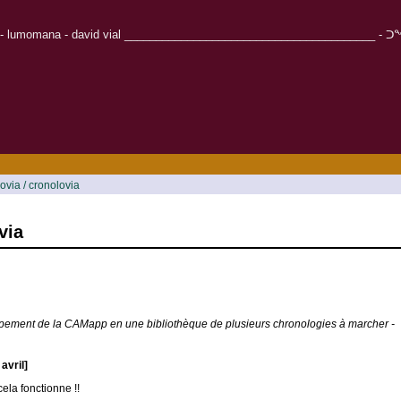
r - lumomana - david vial ________________________________________ - ᑐᖕᖓᓱᒋᑦ - Καλω
ovia / cronolovia
via
pement de la CAMapp en une bibliothèque de plusieurs chronologies à marcher -
 avril]
cela fonctionne !!