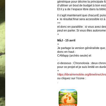
générique pour décrire la principale 
d’utiliser un bout de budget à bon esci
Et il y a de l’espace libre dans la bibl
il s’agit maintenant que chacunE puisse
le résultat final sera accessible ici 
++
et donc en parallèle : si vous avez d
peut en parler. Si vous êtes autonome
+
MàJ - 15 avril
+
Je partage la version généraliste que j
donc en haut :
CAMapp (archéo seule) et
.
ci-dessous : Chronolovia : deux chrono
pour ce projet et je suis limité en duré
+
https://librairiemobile.org/timeline/ch
ou cliquez sur l’icone :
.