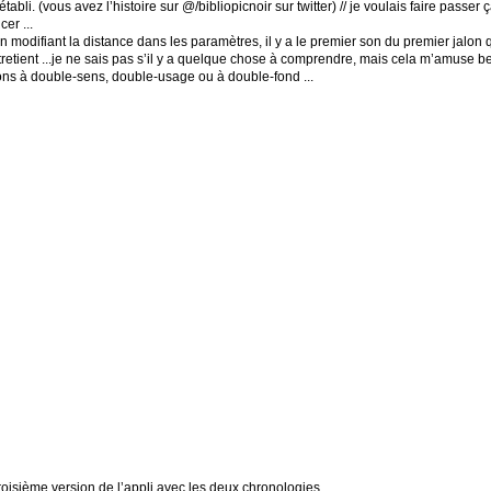
abli. (vous avez l’histoire sur @/bibliopicnoir sur twitter) // je voulais faire passer 
er ...
 modifiant la distance dans les paramètres, il y a le premier son du premier jalo
ntretient ...je ne sais pas s’il y a quelque chose à comprendre, mais cela m’amuse
ons à double-sens, double-usage ou à double-fond ...
troisième version de l’appli avec les deux chronologies.