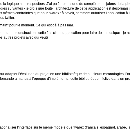
e la logique sont respectées. J’ai pu faire en sorte de compléter les jalons de la pho
ogies suivantes - je crois que toute l’architecture de cette application est désorm
x mêmes contraintes que pour twarex : à savoir, comment autoriser l’application à im
es twitter.
 main" pour le moment. Ce qui est déjà pas mal.
ne autre construction : cette fois ci une application pour faire de la musique - je ne 
s autres projets avec qui veut)
ur adapter l’évolution du projet en une bibliothèque de plusieurs chronologies, l’on
 demandé à manus à l’époque d’implémenter cette bibliothèque - fictive dans un prem
ernationaliser l’interface sur le même modèle que twarex (français, espagnol, arabe