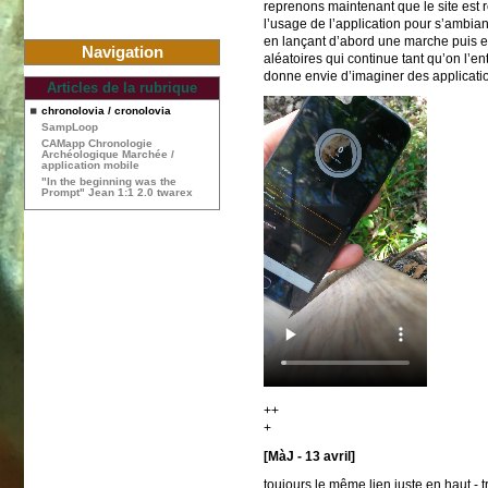
reprenons maintenant que le site est rét
l’usage de l’application pour s’ambianc
en lançant d’abord une marche puis en
Navigation
aléatoires qui continue tant qu’on l’e
donne envie d’imaginer des applicati
Articles de la rubrique
chronolovia / cronolovia
SampLoop
CAMapp Chronologie
Archéologique Marchée /
application mobile
"In the beginning was the
Prompt" Jean 1:1 2.0 twarex
++
+
[MàJ - 13 avril]
toujours le même lien juste en haut - 