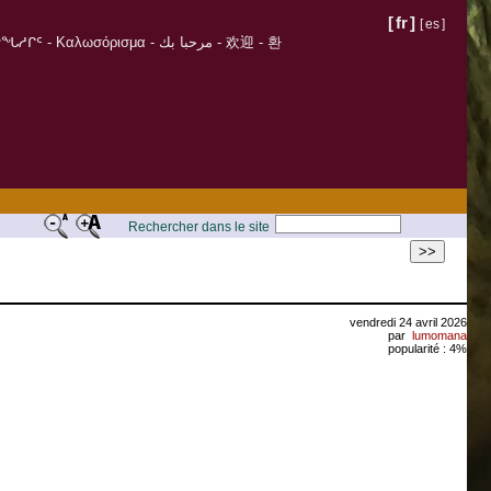
[
fr
]
[
es
]
σόρισμα - مرحبا بك - 欢迎 - 환
Rechercher dans le site
>>
vendredi 24 avril 2026
par
lumomana
popularité : 4%