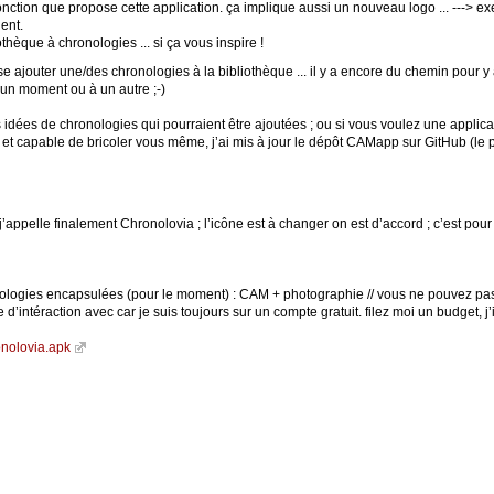
fonction que propose cette application. ça implique aussi un nouveau logo ... ---> 
ent.
iothèque à chronologies ... si ça vous inspire !
 ajouter une/des chronologies à la bibliothèque ... il y a encore du chemin pour y ar
à un moment ou à un autre ;-)
es idées de chronologies qui pourraient être ajoutées ; ou si vous voulez une appl
 et capable de bricoler vous même, j’ai mis à jour le dépôt CAMapp sur GitHub (le
’appelle finalement Chronolovia ; l’icône est à changer on est d’accord ; c’est pour 
logies encapsulées (pour le moment) : CAM + photographie // vous ne pouvez pas encor
e d’intéraction avec car je suis toujours sur un compte gratuit. filez moi un budget, j’
ronolovia.apk