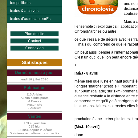
temps libres
une nouv
distance
textes & archives
coulisse
textes d’autres auteurEs
Mais à c
l’ensemble : j’explique : si l’applicat
ChronoMarches ou autre.
Plan du site
ce que j’essaie de décrire avec les fr
Contact
... mais qui comprend ce que je racon
Connexion
On peut aussi penser à l’international
C’est un outil que l’on peut encore dé
Statistiques
+
Dernière mise à jour
[MàJ - 8 avril]
jeudi 16 juillet 2026
même lien que juste en haut pour télé
l’onglet "marche" (c’est le + importan
Publication
sur 500m (ballade) sur 1km (promenade
110 Articles
distance restante = la distance entre ch
Aucun album photo
comprendre ce qu’il y a à corriger pui
4 Brèves
Aucun site
instructions claires et correctes elles f
2 Auteurs
.
Visites
prochaine étape : créer plusieurs chro
173 aujourd’hui
615 hier
[MàJ- 10 avril]
221854 depuis le début
5 visiteurs actuellement connectés
donc.