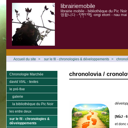
librairiemobile
librairie mobile - bibliothèque du Pic Noi
영합니다 - དགའ་བསུ -ongi etorri - nau mai
Accueil du site
>
sur le fil - chronologies & développements
>
chronol
chronolovia / cronolo
Chronologie Marchée
david VIAL - textes
le pré-fixe
galerie
dévelop
la bibliothèque du Pic Noir
les entre deux
[MàJ - 6
sur le fil - chronologies &
développements
et donc 