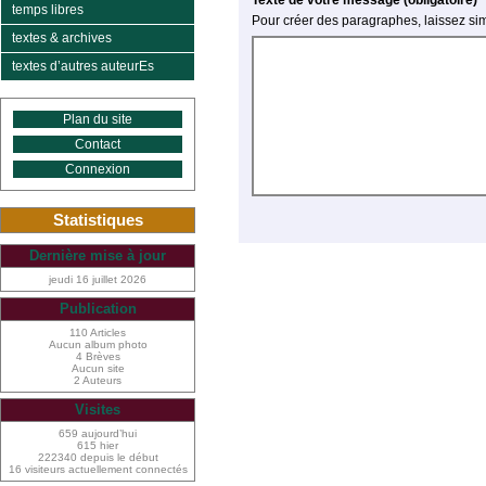
temps libres
Pour créer des paragraphes, laissez si
textes & archives
textes d’autres auteurEs
Plan du site
Contact
Connexion
Statistiques
Dernière mise à jour
jeudi 16 juillet 2026
Publication
110 Articles
Aucun album photo
4 Brèves
Aucun site
2 Auteurs
Visites
659 aujourd’hui
615 hier
222340 depuis le début
16 visiteurs actuellement connectés