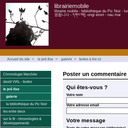
librairiemobile
librairie mobile - bibliothèque du Pic Noir - 
영합니다 - དགའ་བསུ -ongi etorri - nau mai
Accueil du site
>
le pré-fixe
>
galerie
>
textes à lire ici
Poster un commentaire 
Chronologie Marchée
david VIAL - textes
Qui êtes-vous ?
le pré-fixe
Votre nom
galerie
la bibliothèque du Pic Noir
Votre adresse email
les entre deux
sur le fil - chronologies &
Votre message
développements
Texte de votre message (obligatoire)