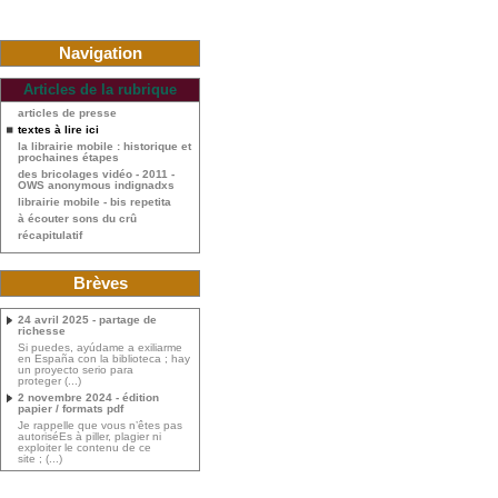
Navigation
Articles de la rubrique
articles de presse
textes à lire ici
la librairie mobile : historique et
prochaines étapes
des bricolages vidéo - 2011 -
OWS anonymous indignadxs
librairie mobile - bis repetita
à écouter sons du crû
récapitulatif
Brèves
24 avril 2025 - partage de
richesse
Si puedes, ayúdame a exiliarme
en España con la biblioteca ; hay
un proyecto serio para
proteger (...)
2 novembre 2024 - édition
papier / formats pdf
Je rappelle que vous n’êtes pas
autoriséEs à piller, plagier ni
exploiter le contenu de ce
site ; (...)