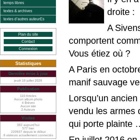
temps libres
droite :
textes & archives
textes d’autres auteurEs
A Sivens
Plan du site
comportent comme 
Contact
Connexion
Vous étiez où ?
Statistiques
A Paris en octobr
Dernière mise à jour
manif sauvage ver
jeudi 16 juillet 2026
Publication
Lorsqu’un ancien i
110 Articles
Aucun album photo
4 Brèves
Aucun site
vendu les armes qu
2 Auteurs
Visites
qui porte plainte
382 aujourd’hui
577 hier
220937 depuis le début
9 visiteurs actuellement connectés
En juillet 2016 en