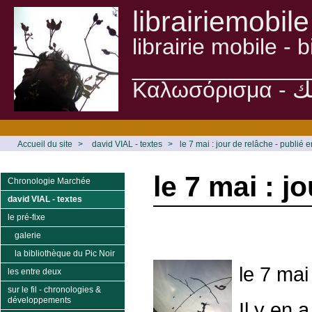
librairiemobile
librairie mobile -
______________
Accueil du site
>
david VIAL - textes
>
le 7 mai : jour de relâche - publié
le 7 mai : j
Chronologie Marchée
david VIAL - textes
le pré-fixe
galerie
la bibliothèque du Pic Noir
le 7 mai
les entre deux
sur le fil - chronologies &
développements
Il y en 