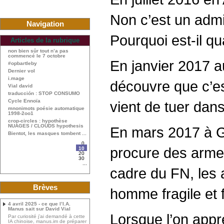
Non c’est un admir
Navigation
Pourquoi est-il qu
Articles de la rubrique
non bien sûr tout n’a pas
commencé le 7 octobre
En janvier 2017 a
#opbartleby
Dernier vol
i.mage
découvre que c’es
Vial david
traducción : STOP CONSUMO
Cycle Ennoïa
vient de tuer dan
mnonimots poésie automatique
1998-2oo1
crop-circles : hypothèse
NUAGES / CLOUDS hypothesis
En mars 2017 à G
Bientot, les masques tombent ...
0
procure des armes
10
20
30
...
cadre du FN, les 
Brèves
homme fragile et 
4 avril 2025 - ce que l’I.A.
Manus sait sur David Vial
Lorsque l’on appr
Par curiosité j’ai demandé à cette
IA chinoise, manus.im de préparer