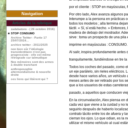
por el cliente : STOP en mayúsculas, f
Navigation
Por otro lado, Alex avanza algunos pa
Interumpe a la persona en prácticas 
Articles de la rubrique
todos los modelos ; alla termina dejan
táctil. « Sí, sí está hecho. » Entonces
zadabatons - ( 26 octobre 2016)
madera de debajo del mostrador. Adent
STOP CONSUMO
sirve : toma un prospecto de una pila
Archive Twitter - Partie 17
25/07/2024...
imprime en mayúsculas : CONSUMO. Sa
archive twitter - 2011/2025
non bien sûr l’idéologie
Al salir, inspira profundamente antes 
transidentitaire n’est pas
progressiste - elle est même
rétrograde car talmudique
tranquilamente, fundiéndose en tre la 
Nos mémoires sont des armes
à double tranchant
Todos los coches del pasado, como el
anthroposophie
un eje parálelo, sin rieles eléctricos
altermondialisme & nouvelle
droite
desde hace varios años, un vehículo
ces liens qui libèrent qui ?
meses antes de ser retirado por los se
que a los usuarios de estas carreteras
pasado, a aquellos que conducen viej
En la circunvalación, Alex piensa en d
cada vez que viene a la cuidad y no 
seguirlo después de haberlo localiza
contrato tácito entre los de afuera y l
cierran los ojos. Lo que odian, es la
utilizar el mismo vehículo al cual est