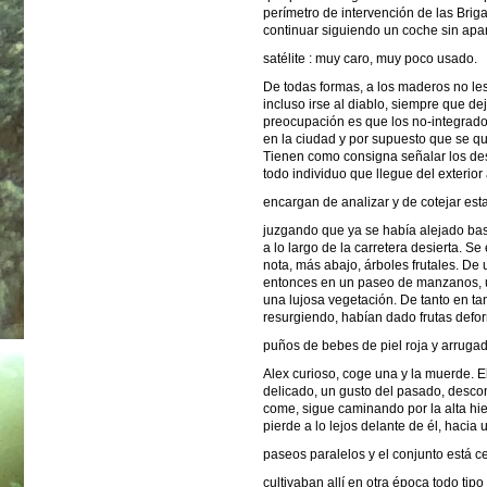
perímetro de intervención de las Bri
continuar siguiendo un coche sin apar
satélite : muy caro, muy poco usado.
De todas formas, a los maderos no le
incluso irse al diablo, siempre que dej
preocupación es que los no-integrado
en la ciudad y por supuesto que se qu
Tienen como consigna señalar los des
todo individuo que llegue del exterior 
encargan de analizar y de cotejar est
juzgando que ya se había alejado bast
a lo largo de la carretera desierta. S
nota, más abajo, árboles frutales. De 
entonces en un paseo de manzanos, u
una lujosa vegetación. De tanto en ta
resurgiendo, habían dado frutas de
puños de bebes de piel roja y arrugad
Alex curioso, coge una y la muerde. E
delicado, un gusto del pasado, desco
come, sigue caminando por la alta hi
pierde a lo lejos delante de él, hacia 
paseos paralelos y el conjunto está 
cultivaban allí en otra época todo tip