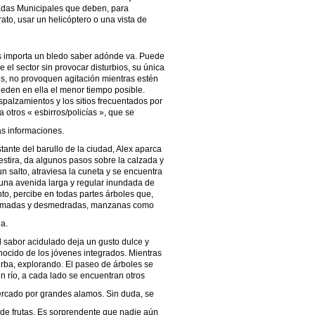
gadas Municipales que deben, para
ato, usar un helicóptero o una vista de
s importa un bledo saber adónde va. Puede
e el sector sin provocar disturbios, su única
s, no provoquen agitación mientras estén
eden en ella el menor tiempo posible.
palzamientos y los sitios frecuentados por
a otros « esbirros/policías », que se
as informaciones.
ante del barullo de la ciudad, Alex aparca
e estira, da algunos pasos sobre la calzada y
un salto, atraviesa la cuneta y se encuentra
na avenida larga y regular inundada de
nto, percibe en todas partes árboles que,
formadas y desmedradas, manzanas como
a.
l sabor acidulado deja un gusto dulce y
nocido de los jóvenes integrados. Mientras
erba, explorando. El paseo de árboles se
un río, a cada lado se encuentran otros
cercado por grandes alamos. Sin duda, se
o de frutas. Es sorprendente que nadie aún