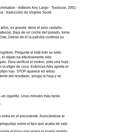
sommation - éditions Key Largo - Toulouse, 2001 -
al - traducción de Virginie Soulé
a años, es grande, tiene el pelo castaño,
 cabeza). Baja de un coche del pasado, toma
Este. Detrás de él la patrulla continúa su
ugstore. Pregunta si está listo su sello.
, el objeto ha efectivamente sido
alo. Para verificar el motivo, pide una hoja
 la efigie de coca. Entonces Alex apreta el
ogotipo rojo. STOP aparece en letras
ento del resultado, arruga la hoja y se
ia un cigarillo. Unos minutos más tarde,
.
o entra en el precedente. Acercándose al
preguntas sobre el tipo que acaba de salir.
guida el bono que revela la huella pedida