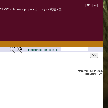
[
fr
]
[
es
]
σόρισμα - مرحبا بك - 欢迎 - 환
Rechercher dans le site
>>
mercredi 25 juin 2025
popularité : 2%