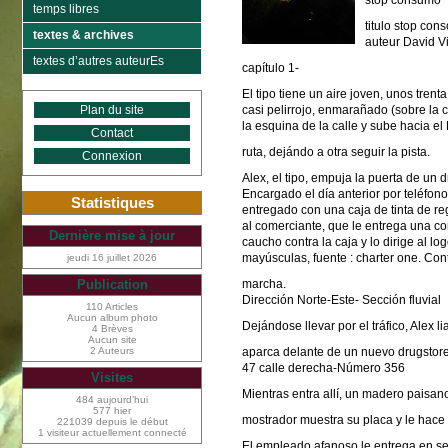
stop consumo
temps libres
titulo stop con
textes & archives
auteur David Vi
textes d’autres auteurEs
capítulo 1-
El tipo tiene un aire joven, unos trent
Plan du site
casi pelirrojo, enmarañado (sobre la
la esquina de la calle y sube hacia el 
Contact
ruta, dejándo a otra seguir la pista.
Connexion
Alex, el tipo, empuja la puerta de un dr
Encargado el día anterior por teléfono
Statistiques
entregado con una caja de tinta de reg
al comerciante, que le entrega una con
Dernière mise à jour
caucho contra la caja y lo dirige al l
mayúsculas, fuente : charter one. Cont
jeudi 16 juillet 2026
marcha.
Publication
Dirección Norte-Este- Sección fluvial
110 Articles
Aucun album photo
Dejándose llevar por el tráfico, Alex l
4 Brèves
Aucun site
2 Auteurs
aparca delante de un nuevo drugstore
47 calle derecha-Número 356
Visites
Mientras entra allí, un madero paisan
484 aujourd’hui
577 hier
mostrador muestra su placa y le hace 
221039 depuis le début
1 visiteur actuellement connecté
El empleado afanoso le entrega en se