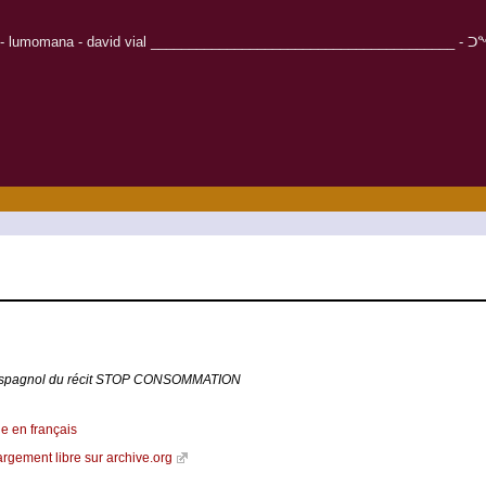
r - lumomana - david vial ________________________________________ - ᑐᖕᖓᓱᒋᑦ - Καλω
 espagnol du récit STOP CONSOMMATION
le en français
argement libre sur archive.org