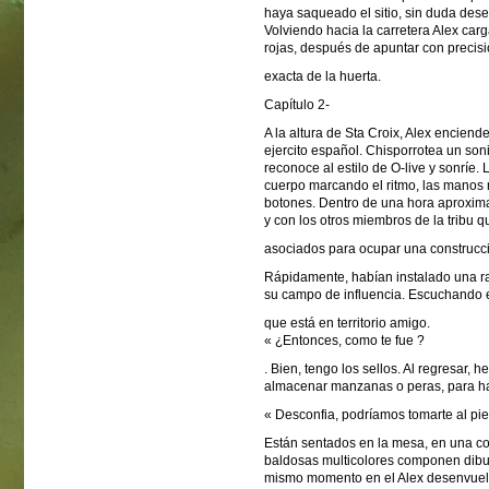
haya saqueado el sitio, sin duda de
Volviendo hacia la carretera Alex c
rojas, después de apuntar con precis
exacta de la huerta.
Capítulo 2-
A la altura de Sta Croix, Alex enciend
ejercito español. Chisporrotea un soni
reconoce al estilo de O-live y sonríe.
cuerpo marcando el ritmo, las manos 
botones. Dentro de una hora aproxima
y con los otros miembros de la tribu q
asociados para ocupar una construcc
Rápidamente, habían instalado una ra
su campo de influencia. Escuchando e
que está en territorio amigo.
« ¿Entonces, como te fue ?
. Bien, tengo los sellos. Al regresar, h
almacenar manzanas o peras, para hac
« Desconfia, podríamos tomarte al pie 
Están sentados en la mesa, en una coci
baldosas multicolores componen dibujo
mismo momento en el Alex desenvuel