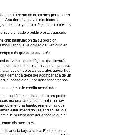
uedan una decena de kilómetros por recorrer
ad. A su derecha, naves eléctricos se
, sin choque, ya que el flujo de automóviles
ehículo privado o público está equipado
te chip multifunción da su posición
de modulando la velocidad del vehículo en
e ocupa más que de la dirección
e estos avances tecnológicos que llevarán
ados hacia un futuro cada vez más práctico,
 la atribución de estos aparatos queda hoy
 : toda demanda debe ser acompañada de un
iudad, el coche a equipar debe tener menos
 una tarjeta de crédito acreditada.
a la dirección en la ciudad, hubiera podido
ecesaria una tarjeta. Sin tarjeta, no hay
para obtener una tarjeta, primero hay que
laman estar integrado : estar dispues to a
eta que permita acceder a todo lo que el
 como distracciones.
lizar esta tarjeta única. El objeto tenía