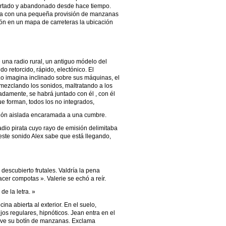
sertado y abandonado desde hace tiempo.
arga con una pequeña provisión de manzanas
ión en un mapa de carreteras la ubicación
e una radio rural, un antiguo módelo del
do retorcido, rápido, electónico. El
 Lo imagina inclinado sobre sus máquinas, el
mezclando los sonidos, maltratando a los
damente, se habrá juntado con él , con él
ue forman, todos los no integrados,
ión aislada encaramada a una cumbre.
dio pirata cuyo rayo de emisión delimitaba
ste sonido Alex sabe que está llegando,
e descubierto frutales. Valdría la pena
er compotas ». Valerie se echó a reír.
de la letra. »
na abierta al exterior. En el suelo,
s regulares, hipnóticos. Jean entra en el
ve su botín de manzanas. Exclama