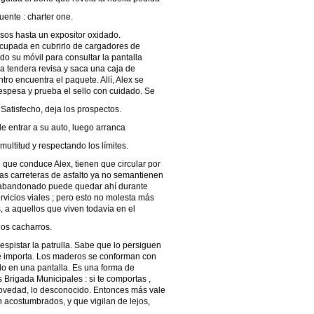
uente : charter one.
sos hasta un expositor oxidado.
ocupada en cubrirlo de cargadores de
do su móvil para consultar la pantalla
, la tendera revisa y saca una caja de
ro encuentra el paquete. Allí, Alex se
 espesa y prueba el sello con cuidado. Se
tisfecho, deja los prospectos.
de entrar a su auto, luego arranca
multitud y respectando los límites.
 que conduce Alex, tienen que circular por
. Las carreteras de asfalto ya no semantienen
 abandonado puede quedar ahí durante
rvicios viales ; pero esto no molesta más
, a aquellos que viven todavía en el
os cacharros.
espistar la patrulla. Sabe que lo persiguen
le importa. Los maderos se conforman con
do en una pantalla. Es una forma de
as Brigada Municipales : si te comportas ,
 novedad, lo desconocido. Entonces más vale
án acostumbrados, y que vigilan de lejos,