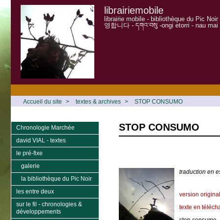
librairiemobile
librairie mobile - bibliothèque du Pic Noi
영합니다 - དགའ་བསུ -ongi etorri - nau mai
Accueil du site
>
textes & archives
>
STOP CONSUMO
STOP CONSUMO
Chronologie Marchée
david VIAL - textes
le pré-fixe
galerie
traduction en
la bibliothèque du Pic Noir
les entre deux
version origina
sur le fil - chronologies &
texte en téléch
développements