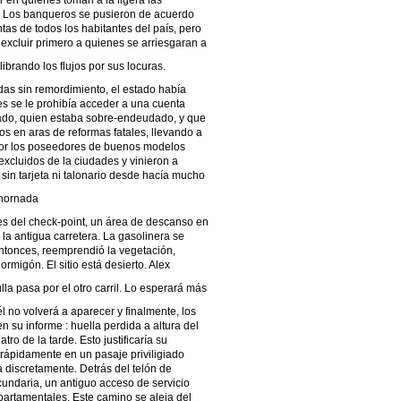
r en quienes toman a la ligera las
? Los banqueros se pusieron de acuerdo
tas de todos los habitantes del país, pero
excluir primero a quienes se arriesgaran a
brando los flujos por sus locuras.
das sin remordimiento, el estado había
es se le prohibía acceder a una cuenta
ado, quien estaba sobre-endeudado, y que
os en aras de reformas fatales, llevando a
 por los poseedores de buenos modelos
xcluidos de la ciudades y vinieron a
 sin tarjeta ni talonario desde hacía mucho
 hornada
s del check-point, un área de descanso en
la antigua carretera. La gasolinera se
ntonces, reemprendió la vegetación,
rmigón. El sitio está desierto. Alex
lla pasa por el otro carril. Lo esperará más
él no volverá a aparecer y finalmente, los
 su informe : huella perdida a altura del
tro de la tarde. Esto justificaría su
 rápidamente en un pasaje priviligiado
ta discretamente. Detrás del telón de
undaria, un antiguo acceso de servicio
epartamentales. Este camino se aleja del