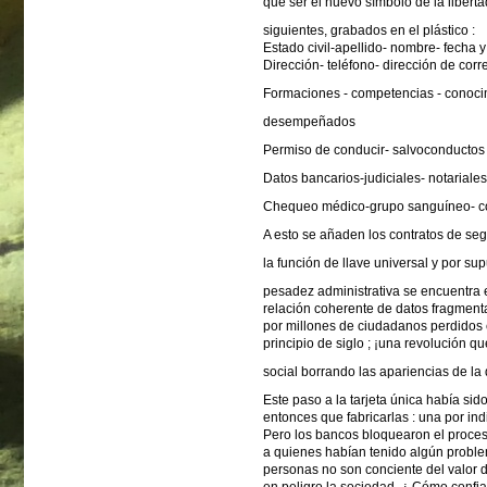
que ser el nuevo símbolo de la liberta
siguientes, grabados en el plástico :
Estado civil-apellido- nombre- fecha 
Dirección- teléfono- dirección de corre
Formaciones - competencias - conoci
desempeñados
Permiso de conducir- salvoconductos
Datos bancarios-judiciales- notariales
Chequeo médico-grupo sanguíneo- co
A esto se añaden los contratos de segur
la función de llave universal y por sup
pesadez administrativa se encuentra 
relación coherente de datos fragmenta
por millones de ciudadanos perdidos e
principio de siglo ; ¡una revolución qu
social borrando las apariencias de la
Este paso a la tarjeta única había sid
entonces que fabricarlas : una por ind
Pero los bancos bloquearon el proce
a quienes habían tenido algún problem
personas no son conciente del valor d