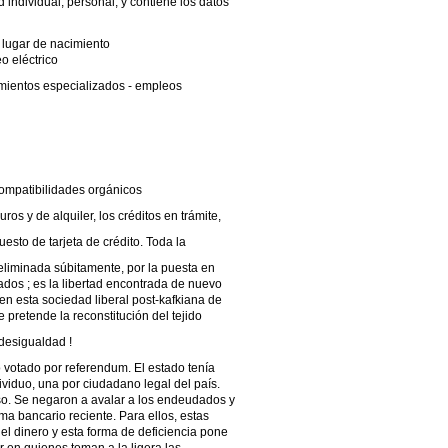
d individual, personal, y contiene los datos
y lugar de nacimiento
o eléctrico
mientos especializados - empleos
mpatibilidades orgánicos
os y de alquiler, los créditos en trámite,
uesto de tarjeta de crédito. Toda la
eliminada súbitamente, por la puesta en
dos ; es la libertad encontrada de nuevo
n esta sociedad liberal post-kafkiana de
e pretende la reconstitución del tejido
 desigualdad !
o votado por referendum. El estado tenía
ividuo, una por ciudadano legal del país.
so. Se negaron a avalar a los endeudados y
a bancario reciente. Para ellos, estas
el dinero y esta forma de deficiencia pone