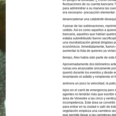
en peligro la sociedad. ¿ Cómo confia
fluctuaciones de su cuenta bancaria 
para administrar a su manera las cuen
era necesario- precaución elemental- 
desencadenar una catástrofe desequili
A pesar de las sublevaciones, reprimi
cedido. Así es como aquellos a quien
bancaria, aquellos que habían quebr
estaba subretribuido fueron sacrificad
una mundialización global dirigidas
económicos. Inmediatamente, fueron e
aumentar la lista de quienes ya vivían
tiempo, Alex había sido parte de esta
Aproximadamente dos kilómetros ante
ruinas era alcanzable únicamente por 
quemó durante los eventos y desde e
levantando el asfalto y rompiendo el ho
aminora un poco la velocidad, la patru
lejos en el carril de emergencia pero 
agentes no tendrán más que escribir en
área de Volvestre a las cinco y venticua
incompetencia. Este área se convirtió
para entrar en la ciudad o salir de és
vegetación empieza una carretera sec
que permite llegar a las carreteras d