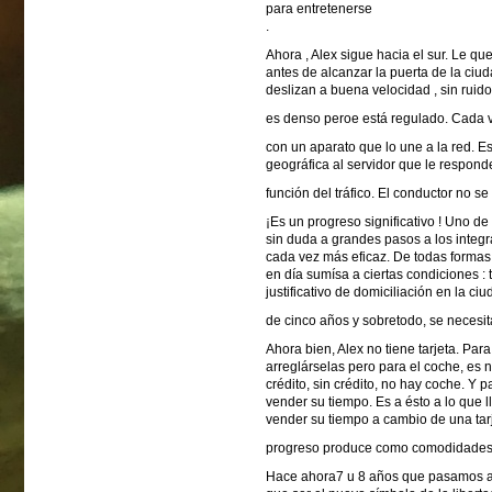
para entretenerse
.
Ahora , Alex sigue hacia el sur. Le q
antes de alcanzar la puerta de la ciud
deslizan a buena velocidad , sin ruido
es denso peroe está regulado. Cada v
con un aparato que lo une a la red. Es
geográfica al servidor que le respon
función del tráfico. El conductor no s
¡Es un progreso significativo ! Uno d
sin duda a grandes pasos a los integr
cada vez más eficaz. De todas formas,
en día sumísa a ciertas condiciones
justificativo de domiciliación en la c
de cinco años y sobretodo, se necesita
Ahora bien, Alex no tiene tarjeta. Par
arreglárselas pero para el coche, es n
crédito, sin crédito, no hay coche. Y 
vender su tiempo. Es a ésto a lo que l
vender su tiempo a cambio de una tarj
progreso produce como comodidades,
Hace ahora7 u 8 años que pasamos a uti