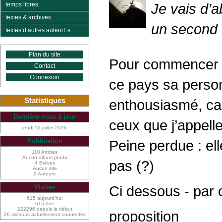
Je vais d’a
temps libres
textes & archives
un second t
textes d’autres auteurEs
Plan du site
Pour commencer -
Contact
Connexion
ce pays sa perso
Statistiques
enthousiasmé, car
Dernière mise à jour
ceux que j’appelle
jeudi 16 juillet 2026
Peine perdue : ell
Publication
110 Articles
Aucun album photo
pas (?)
4 Brèves
Aucun site
2 Auteurs
Ci dessous - par o
Visites
615 aujourd’hui
615 hier
222296 depuis le début
proposition
26 visiteurs actuellement connectés