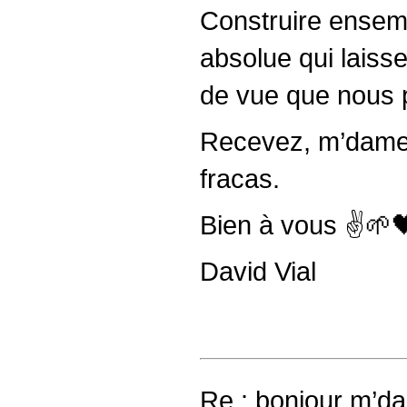
Construire ensemb
absolue qui laiss
de vue que nous p
Recevez, m’dame 
fracas.
Bien à vous ✌️🌱
David Vial
Re : bonjour m’d