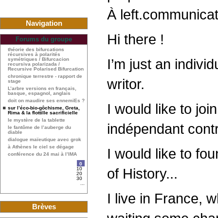
À left.communica
Navigation
Hi there !
Forums du groupe
théorie des bifurcations
récursives à polarités
I’m just an indivi
symétriques / Bifurcacion
recursiva polarizada /
Recursive Polarised Bifurcation
chronique terrestre - rapport de
writor.
stage
L’arbre versions en français,
basque, espagnol, anglais
doit on maudire ses ennemiEs ?
I would like to jo
sur l’éco-bio-gôchisme, Greta,
Rima & la flottille sacrificielle
le mystère de la tablette
indépendant contr
le fantôme de l’auberge du
diable
dialogue maïeutique avec grok
à Athènes le ciel se dégage
I would like to f
conférence du 24 mai à l’IMA
0
of History...
10
20
30
...
I live in France, 
Brèves