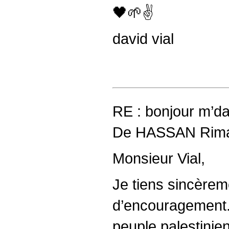
🖤🌱✌️
david vial
RE : bonjour m’d
De HASSAN Rima,
Monsieur Vial,
Je tiens sincèrem
d’encouragement. 
peuple palestinien