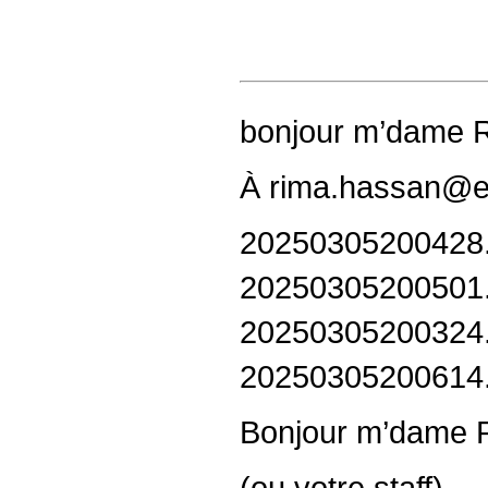
bonjour m’dame R
À rima.hassan@eu
20250305200428.
20250305200501.
20250305200324.
20250305200614.
Bonjour m’dame 
(ou votre staff)