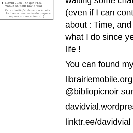
waiting some chan
4 avril 2025 - ce que l’I.A.
Manus sait sur David Vial
(even if I can con
Par curiosité j’ai demandé à cette
IA chinoise, manus.im de préparer
un exposé sur un auteur (...)
about : Time, and 
what I do since ye
life !
You can found my
librairiemobile.org
@bibliopicnoir sur
davidvial.wordpr
linktr.ee/davidvial