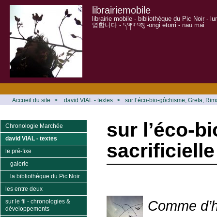
librairiemobile
librairie mobile - bibliothèque du Pic Noir - 
영합니다 - དགའ་བསུ -ongi etorri - nau mai
Accueil du site
>
david VIAL - textes
>
sur l’éco-bio-gôchisme, Greta, Rima &
sur l’éco-bi
Chronologie Marchée
david VIAL - textes
sacrificielle
le pré-fixe
galerie
la bibliothèque du Pic Noir
les entre deux
Comme d’h
sur le fil - chronologies &
développements