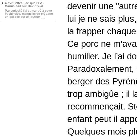
devenir une "aut
4 avril 2025 - ce que l’I.A.
Manus sait sur David Vial
Par curiosité j’ai demandé à cette
IA chinoise, manus.im de préparer
lui je ne sais plu
un exposé sur un auteur (...)
la frapper chaque 
Ce porc ne m’avai
humilier. Je l’ai 
Paradoxalement, c
berger des Pyréné
trop ambigûe ; il l
recommençait. Stoob
enfant peut il app
Quelques mois plus