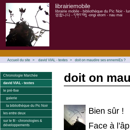
librairiemobile
librairie mobile - bibliothèque du Pic Noir - 
영합니다 - དགའ་བསུ -ongi etorri - nau mai
Accueil du site
>
david VIAL - textes
>
doit on maudire ses ennemiEs ?
doit on ma
Chronologie Marchée
david VIAL - textes
le pré-fixe
galerie
la bibliothèque du Pic Noir
Bien sûr !
les entre deux
sur le fil - chronologies &
Face à l’âp
développements