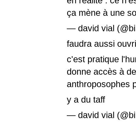
en réalité : ce n'es
ça mène à une so
— david vial (@bi
faudra aussi ouvri
c'est pratique l'
donne accès à des
anthroposophes p
y a du taff
— david vial (@bi