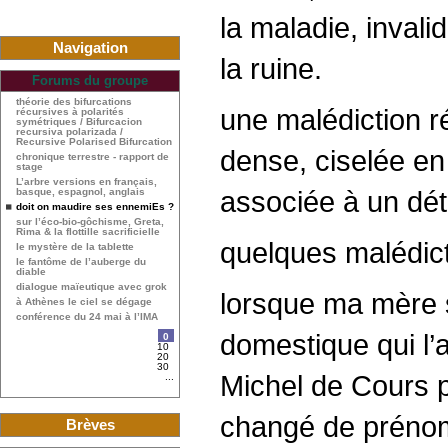
la maladie, invali
Navigation
la ruine.
Forums du groupe
théorie des bifurcations
une malédiction ré
récursives à polarités
symétriques / Bifurcacion
recursiva polarizada /
Recursive Polarised Bifurcation
dense, ciselée e
chronique terrestre - rapport de
stage
L’arbre versions en français,
associée à un dét
basque, espagnol, anglais
doit on maudire ses ennemiEs ?
sur l’éco-bio-gôchisme, Greta,
Rima & la flottille sacrificielle
quelques malédict
le mystère de la tablette
le fantôme de l’auberge du
diable
dialogue maïeutique avec grok
lorsque ma mère s
à Athènes le ciel se dégage
conférence du 24 mai à l’IMA
domestique qui l’a
0
10
20
30
Michel de Cours p
...
changé de prénoms
Brèves