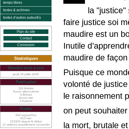
temps libres
la "justice"
textes & archives
textes d’autres auteurEs
faire justice soi 
maudire est un b
Plan du site
Contact
Inutile d’apprendr
Connexion
maudire de façon e
Statistiques
Dernière mise à jour
Puisque ce monde,
jeudi 16 juillet 2026
volonté de justic
Publication
110 Articles
Aucun album photo
le raisonnement po
4 Brèves
Aucun site
2 Auteurs
on peut souhaiter
Visites
643 aujourd’hui
615 hier
222324 depuis le début
la mort, brutale e
12 visiteurs actuellement connectés