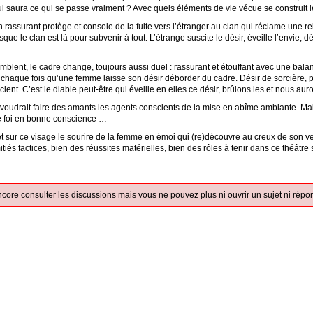
ui saura ce qui se passe vraiment ? Avec quels éléments de vie vécue se construit le
 rassurant protège et console de la fuite vers l’étranger au clan qui réclame une relat
lorsque le clan est là pour subvenir à tout. L’étrange suscite le désir, éveille l’envie
mblent, le cadre change, toujours aussi duel : rassurant et étouffant avec une bala
à chaque fois qu’une femme laisse son désir déborder du cadre. Désir de sorcière, p
cient. C’est le diable peut-être qui éveille en elles ce désir, brûlons les et nous auro
ui voudrait faire des amants les agents conscients de la mise en abîme ambiante. 
e foi en bonne conscience …
 et sur ce visage le sourire de la femme en émoi qui (re)découvre au creux de son v
iés factices, bien des réussites matérielles, bien des rôles à tenir dans ce théâtre
core consulter les discussions mais vous ne pouvez plus ni ouvrir un sujet ni répon