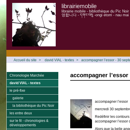
librairiemobile
librairie mobile - bibliothèque du Pic Noi
영합니다 - དགའ་བསུ -ongi etorri - nau mai
Accueil du site
>
david VIAL - textes
>
accompagner l’essor - 30 sep
accompagner l’essor 
Chronologie Marchée
david VIAL - textes
le pré-fixe
galerie
accompagner l’essor
la bibliothèque du Pic Noir
mercredi 30 septembr
les entre deux
Redéfinir les contours
sur le fil - chronologies &
accompagner l’essor de
développements
Alors que la belle ang