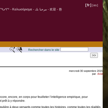
[
fr
]
[
es
]
σόρισμα - مرحبا بك - 欢迎 - 환
Rechercher dans le site
>>
mercredi 30 septembre 2015
par
dvial
ore, encore, en corps pour feuilleter l’intelligence empirique, pour
t prêt à y répondre.
ngulière à deux versants comme toutes les histoires, comme toutes les réalités