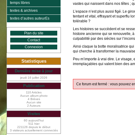
temps libres
vastes qui naissent dans nos têtes ; q
textes & archives
L’espace n’est plus aussi figé. Le giron
tentant et vital, effrayant et superflu 
textes d’autres auteurEs
tolérable ?
Les histoires se succèdent et se resse
Plan du site
histoire ancienne qui se renouvelle, 
culpabilité par des siècles sur l’incons
Contact
Ainsi claque la botte moralisatrice q
Connexion
qui cherche à transformer la mauvais
Peu m’importe à vrai dire. Le visage,
Statistiques
irremplaçables qui valent bien des amit
Dernière mise à jour
jeudi 16 juillet 2026
Ce forum est fermé : vous pouvez en
Publication
110 Articles
Aucun album photo
4 Brèves
Aucun site
2 Auteurs
Visites
60 aujourd’hui
511 hier
221126 depuis le début
3 visiteurs actuellement connectés