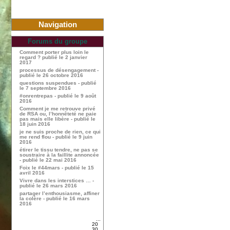
Navigation
Forums du groupe
Comment porter plus loin le
regard ? publié le 2 janvier
2017
processus de désengagement -
publié le 26 octobre 2016
questions suspendues - publié
le 7 septembre 2016
#onrentrepas - publié le 9 août
2016
Comment je me retrouve privé
de RSA ou, l’honnêteté ne paie
pas mais elle libère - publié le
18 juin 2016
je ne suis proche de rien, ce qui
me rend flou - publié le 9 juin
2016
étirer le tissu tendre, ne pas se
soustraire à la faillite annoncée
- publié le 22 mai 2016
Foix le #44mars - publié le 15
avril 2016
Vivre dans les interstices … -
publié le 26 mars 2016
partager l’enthousiasme, affiner
la colère - publié le 16 mars
2016
...
20
30