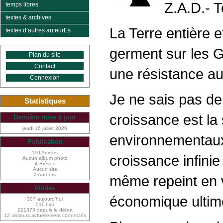
Z.A.D.- T
temps libres
textes & archives
La Terre entière 
textes d’autres auteurEs
germent sur les Gr
Plan du site
Contact
une résistance au 
Connexion
Je ne sais pas de
Statistiques
croissance est la
Dernière mise à jour
jeudi 16 juillet 2026
environnementaux 
Publication
110 Articles
croissance infinie
Aucun album photo
4 Brèves
Aucun site
2 Auteurs
même repeint en 
Visites
économique ultime
307 aujourd’hui
511 hier
221373 depuis le début
12 visiteurs actuellement connectés