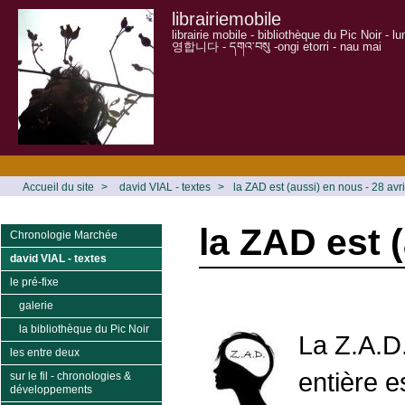
librairiemobile
librairie mobile - bibliothèque du Pic Noir - 
영합니다 - དགའ་བསུ -ongi etorri - nau mai
Accueil du site
>
david VIAL - textes
>
la ZAD est (aussi) en nous - 28 avr
la ZAD est (
Chronologie Marchée
david VIAL - textes
le pré-fixe
galerie
la bibliothèque du Pic Noir
La Z.A.D
les entre deux
entière e
sur le fil - chronologies &
développements