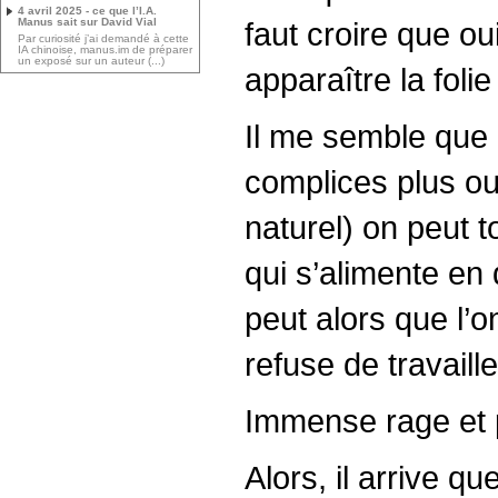
4 avril 2025 - ce que l’I.A.
Manus sait sur David Vial
faut croire que o
Par curiosité j’ai demandé à cette
IA chinoise, manus.im de préparer
un exposé sur un auteur (...)
apparaître la fol
Il me semble que l
complices plus ou
naturel) on peut 
qui s’alimente en 
peut alors que l’o
refuse de travaill
Immense rage et 
Alors, il arrive q