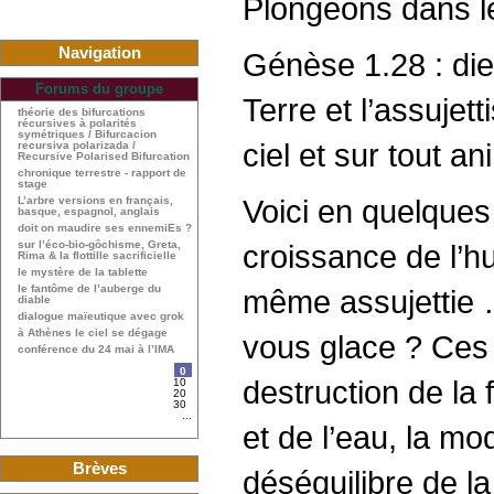
Plongeons dans le
Navigation
Génèse 1.28 : dieu
Forums du groupe
Terre et l’assujet
théorie des bifurcations
récursives à polarités
symétriques / Bifurcacion
ciel et sur tout a
recursiva polarizada /
Recursive Polarised Bifurcation
chronique terrestre - rapport de
stage
Voici en quelques 
L’arbre versions en français,
basque, espagnol, anglais
doit on maudire ses ennemiEs ?
sur l’éco-bio-gôchisme, Greta,
croissance de l’hu
Rima & la flottille sacrificielle
le mystère de la tablette
le fantôme de l’auberge du
même assujettie … 
diable
dialogue maïeutique avec grok
à Athènes le ciel se dégage
vous glace ? Ces m
conférence du 24 mai à l’IMA
0
destruction de la 
10
20
30
...
et de l’eau, la mod
Brèves
déséquilibre de l