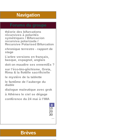
Navigation
Forums du groupe
théorie des bifurcations
récursives à polarités
symétriques / Bifurcacion
recursiva polarizada /
Recursive Polarised Bifurcation
chronique terrestre - rapport de
stage
L’arbre versions en français,
basque, espagnol, anglais
doit on maudire ses ennemiEs ?
sur l’éco-bio-gôchisme, Greta,
Rima & la flottille sacrificielle
le mystère de la tablette
le fantôme de l’auberge du
diable
dialogue maïeutique avec grok
à Athènes le ciel se dégage
conférence du 24 mai à l’IMA
0
10
20
30
...
Brèves