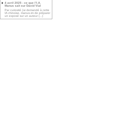
4 avril 2025 - ce que l’I.A.
Manus sait sur David Vial
Par curiosité j’ai demandé à cette
IA chinoise, manus.im de préparer
un exposé sur un auteur (...)