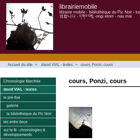
librairiemobile
librairie mobile - bibliothèque du Pic Noir - 
영합니다 - དགའ་བསུ -ongi etorri - nau mai
Accueil du site
>
david VIAL - textes
>
cours, Ponzi, cours
cours, Ponzi, cours
Chronologie Marchée
david VIAL - textes
le pré-fixe
galerie
la bibliothèque du Pic Noir
les entre deux
sur le fil - chronologies &
développements