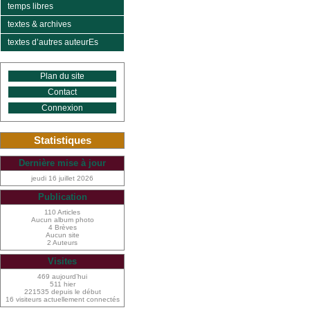
temps libres
textes & archives
textes d’autres auteurEs
Plan du site
Contact
Connexion
Statistiques
Dernière mise à jour
jeudi 16 juillet 2026
Publication
110 Articles
Aucun album photo
4 Brèves
Aucun site
2 Auteurs
Visites
469 aujourd’hui
511 hier
221535 depuis le début
16 visiteurs actuellement connectés