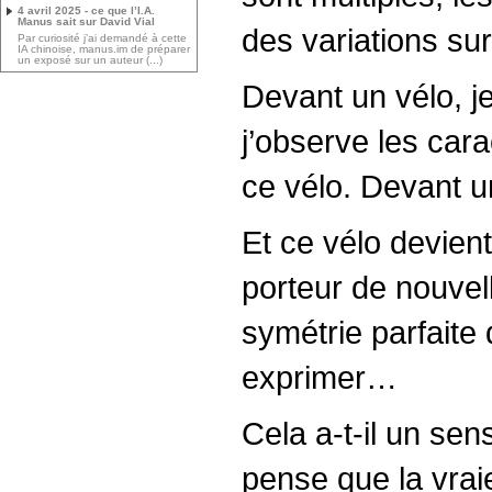
4 avril 2025 - ce que l’I.A.
Manus sait sur David Vial
des variations 
Par curiosité j’ai demandé à cette
IA chinoise, manus.im de préparer
un exposé sur un auteur (...)
Devant un vélo, je
j’observe les cara
ce vélo. Devant u
Et ce vélo devie
porteur de nouvel
symétrie parfaite 
exprimer…
Cela a-t-il un s
pense que la vrai