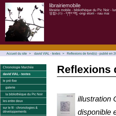
librairiemobile
librairie mobile - bibliothèque du Pic Noir - 
영합니다 - དགའ་བསུ -ongi etorri - nau mai
Accueil du site
>
david VIAL - textes
>
Reflexions de fond(s) - publié en 
Reflexions 
Chronologie Marchée
david VIAL - textes
le pré-fixe
galerie
la bibliothèque du Pic Noir
illustration
les entre deux
sur le fil - chronologies &
disponible e
développements