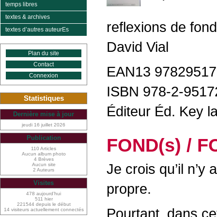
temps libres
textes & archives
reflexions de fond
textes d’autres auteurEs
David Vial
Plan du site
Contact
EAN13 97829517
Connexion
ISBN 978-2-9517
Statistiques
Éditeur Éd. Key l
Dernière mise à jour
jeudi 16 juillet 2026
Publication
FOND(s) / F
110 Articles
Aucun album photo
4 Brèves
Je crois qu’il n’y
Aucun site
2 Auteurs
Visites
propre.
478 aujourd’hui
511 hier
221544 depuis le début
Pourtant, dans c
14 visiteurs actuellement connectés