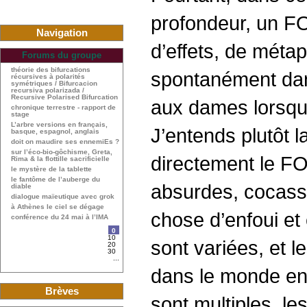
profon­deur, un F
Navigation
d’effets, de méta
Forums du groupe
théorie des bifurcations
spontanément dans
récursives à polarités
symétriques / Bifurcacion
recursiva polarizada /
Recursive Polarised Bifurcation
aux dames lorsqu’
chronique terrestre - rapport de
stage
L’arbre versions en français,
J’entends plutôt 
basque, espagnol, anglais
doit on maudire ses ennemiEs ?
sur l’éco-bio-gôchisme, Greta,
directement le F
Rima & la flottille sacrificielle
le mystère de la tablette
le fantôme de l’auberge du
absurdes, cocasse
diable
dialogue maïeutique avec grok
à Athènes le ciel se dégage
chose d’enfoui et
conférence du 24 mai à l’IMA
0
10
sont variées, et 
20
30
...
dans le monde en 
Brèves
sont multiples, 