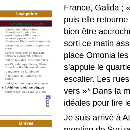
France, Galida ;
Navigation
puis elle retourne
Forums du groupe
bien être accroché
théorie des bifurcations
récursives à polarités
symétriques / Bifurcacion
recursiva polarizada /
sorti ce matin as
Recursive Polarised Bifurcation
chronique terrestre - rapport de
stage
place Omonia les 
L’arbre versions en français,
basque, espagnol, anglais
doit on maudire ses ennemiEs ?
s’appuie le quart
sur l’éco-bio-gôchisme, Greta,
Rima & la flottille sacrificielle
le mystère de la tablette
escalier. Les rue
le fantôme de l’auberge du
diable
dialogue maïeutique avec grok
à Athènes le ciel se dégage
vers »* Dans la m
conférence du 24 mai à l’IMA
0
idéales pour lire
10
20
30
...
Je suis arrivé à 
Brèves
meeting de Syriza