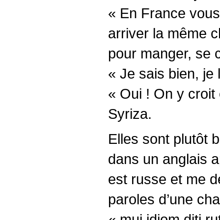
« En France vous 
arriver la même ch
pour manger, se c
« Je sais bien, j
« Oui ! On y croi
Syriza.
Elles sont plutôt 
dans un anglais ap
est russe et me d
paroles d’une cha
« mui idiom diti r