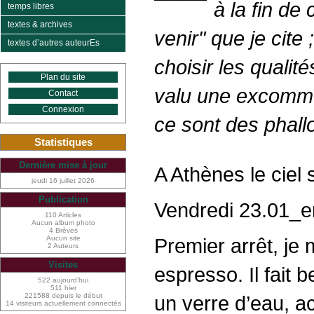
à la fin de
temps libres
textes & archives
venir" que je cite
textes d’autres auteurEs
choisir les qualit
Plan du site
valu une excommuni
Contact
Connexion
ce sont des phall
Statistiques
Dernière mise à jour
A Athènes le ciel 
jeudi 16 juillet 2026
Publication
Vendredi 23.01_e
110 Articles
Aucun album photo
4 Brèves
Aucun site
Premier arrêt, je
2 Auteurs
Visites
espresso. Il fait 
522 aujourd’hui
511 hier
221588 depuis le début
un verre d’eau, a
14 visiteurs actuellement connectés