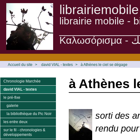
librairiemobile
librairie mobile -
______________
Accueil du site
>
david VIAL - textes
>
à Athènes le ciel se dégage
à Athènes l
Chronologie Marchée
david VIAL - textes
le pré-fixe
galerie
sorti des a
la bibliothèque du Pic Noir
les entre deux
rendu pour 
sur le fil - chronologies &
développements