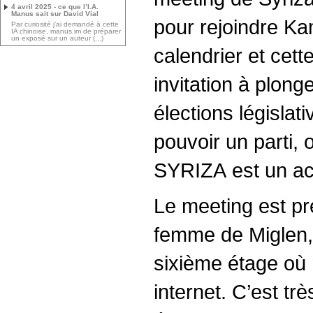
4 avril 2025 - ce que l’I.A.
Manus sait sur David Vial
pour rejoindre Ka
Par curiosité j’ai demandé à cette
IA chinoise, manus.im de préparer
un exposé sur un auteur (...)
calendrier et ce
invitation à plonge
élections législat
pouvoir un parti, 
SYRIZA est un acr
Le meeting est pré
femme de Miglen,
sixième étage où m
internet. C’est trè