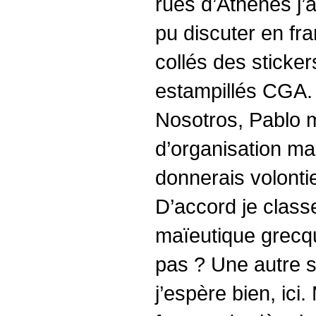
rues d’Athènes j’a
pu discuter en fra
collés des sticker
estampillés CGA. 
Nosotros, Pablo m
d’organisation mai
donnerais volont
D’accord je classe
maïeutique grecqu
pas ? Une autre s
j’espère bien, ici