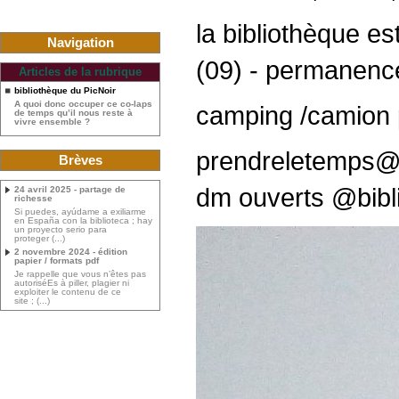
la bibliothèque e
Navigation
(09) - permanenc
Articles de la rubrique
bibliothèque du PicNoir
A quoi donc occuper ce co-laps
camping /camion 
de temps qu’il nous reste à
vivre ensemble ?
prendreletemps@
Brèves
dm ouverts @biblio
24 avril 2025 - partage de
richesse
Si puedes, ayúdame a exiliarme
en España con la biblioteca ; hay
un proyecto serio para
proteger (...)
2 novembre 2024 - édition
papier / formats pdf
Je rappelle que vous n’êtes pas
autoriséEs à piller, plagier ni
exploiter le contenu de ce
site ; (...)