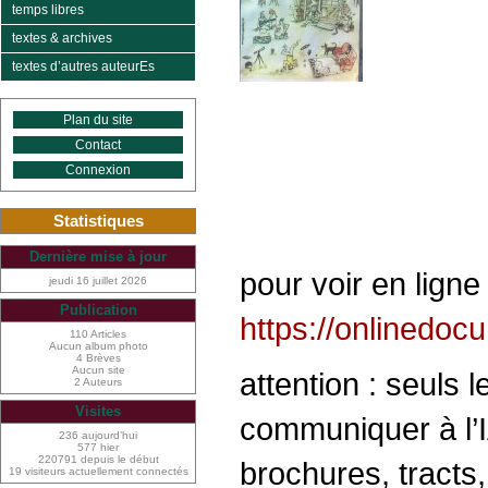
temps libres
textes & archives
textes d’autres auteurEs
Plan du site
Contact
Connexion
Statistiques
Dernière mise à jour
pour voir en ligne 
jeudi 16 juillet 2026
Publication
https://onlinedo
110 Articles
Aucun album photo
4 Brèves
Aucun site
attention : seuls 
2 Auteurs
Visites
communiquer à l’IA
236 aujourd’hui
577 hier
220791 depuis le début
brochures, tracts, 
19 visiteurs actuellement connectés