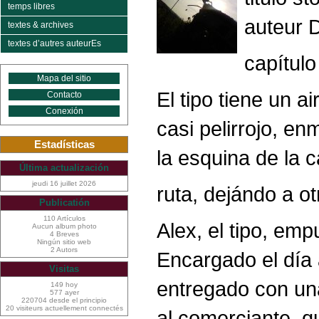
temps libres
auteur D
textes & archives
textes d’autres auteurEs
capítulo
Mapa del sitio
El tipo tiene un a
Contacto
Conexión
casi pelirrojo, e
Estadísticas
la esquina de la c
Última actualización
jeudi 16 juillet 2026
ruta, dejándo a otr
Publicatión
110 Artículos
Alex, el tipo, emp
Aucun album photo
4 Breves
Ningún sitio web
2 Autors
Encargado el día a
Visitas
entregado con una 
149 hoy
577 ayer
220704 desde el principio
20 visiteurs actuellement connectés
al comerciante, q