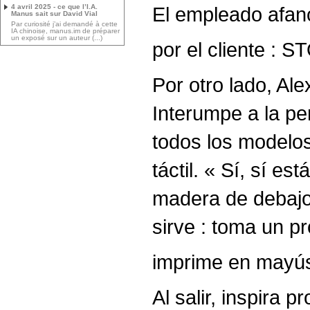
4 avril 2025 - ce que l’I.A.
El empleado afano
Manus sait sur David Vial
Par curiosité j’ai demandé à cette
IA chinoise, manus.im de préparer
un exposé sur un auteur (...)
por el cliente : 
Por otro lado, Al
Interumpe a la pe
todos los modelos 
táctil. « Sí, sí e
madera de debajo 
sirve : toma un p
imprime en mayús
Al salir, inspira 