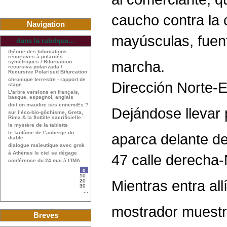
caucho contra la c
Navigation
mayúsculas, fuent
dans la rubrique...
théorie des bifurcations
récursives à polarités
marcha.
symétriques / Bifurcacion
recursiva polarizada /
Recursive Polarised Bifurcation
chronique terrestre - rapport de
Dirección Norte-E
stage
L’arbre versions en français,
basque, espagnol, anglais
doit on maudire ses ennemiEs ?
Dejándose llevar p
sur l’éco-bio-gôchisme, Greta,
Rima & la flottille sacrificielle
le mystère de la tablette
le fantôme de l’auberge du
aparca delante d
diable
dialogue maïeutique avec grok
à Athènes le ciel se dégage
47 calle derecha
conférence du 24 mai à l’IMA
0
10
Mientras entra al
20
30
...
mostrador muestra
Breves