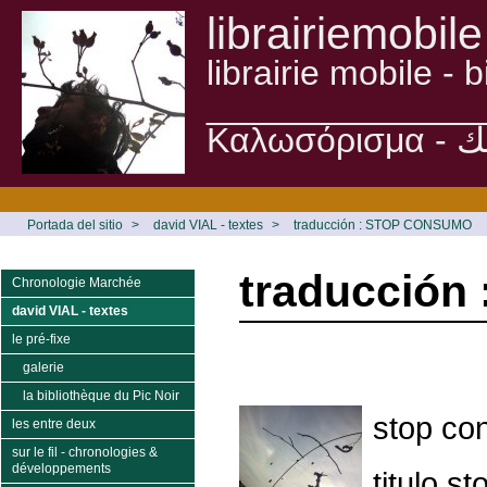
librairiemobile
librairie mobile -
______________
Portada del sitio
>
david VIAL - textes
>
traducción : STOP CONSUMO
traducció
Chronologie Marchée
david VIAL - textes
le pré-fixe
galerie
la bibliothèque du Pic Noir
stop c
les entre deux
sur le fil - chronologies &
développements
titulo s