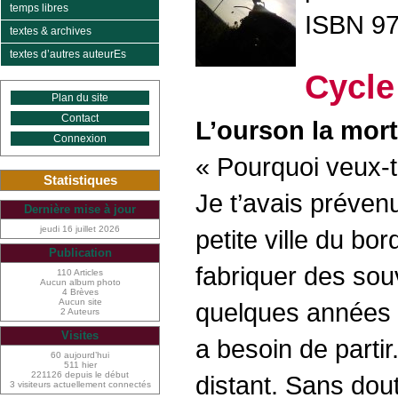
temps libres
ISBN 97
textes & archives
textes d’autres auteurEs
Cycle
Plan du site
Contact
L’ourson la mort
Connexion
« Pourquoi veux-tu
Statistiques
Je t’avais prévenu
Dernière mise à jour
jeudi 16 juillet 2026
petite ville du bo
Publication
fabriquer des souve
110 Articles
Aucun album photo
4 Brèves
Aucun site
quelques années qu
2 Auteurs
Visites
a besoin de partir
60 aujourd’hui
511 hier
221126 depuis le début
distant. Sans doute
3 visiteurs actuellement connectés