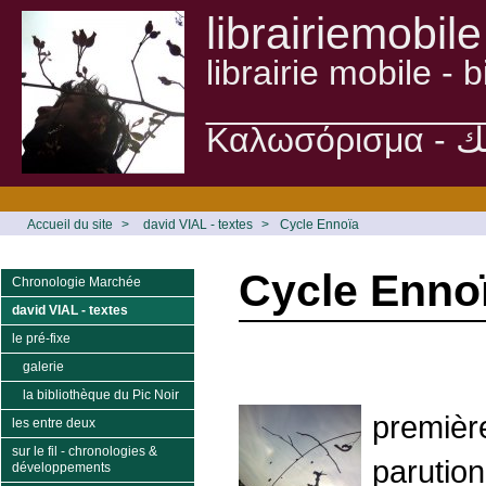
librairiemobile
librairie mobile -
______________
Accueil du site
>
david VIAL - textes
>
Cycle Ennoïa
Cycle Enno
Chronologie Marchée
david VIAL - textes
le pré-fixe
galerie
la bibliothèque du Pic Noir
première
les entre deux
sur le fil - chronologies &
parution
développements