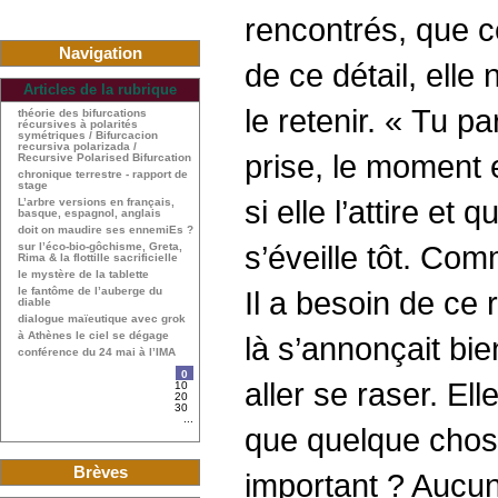
rencontrés, que c
Navigation
de ce détail, elle 
Articles de la rubrique
le retenir. « Tu p
théorie des bifurcations
récursives à polarités
symétriques / Bifurcacion
recursiva polarizada /
prise, le moment e
Recursive Polarised Bifurcation
chronique terrestre - rapport de
stage
si elle l’attire et 
L’arbre versions en français,
basque, espagnol, anglais
doit on maudire ses ennemiEs ?
s’éveille tôt. Com
sur l’éco-bio-gôchisme, Greta,
Rima & la flottille sacrificielle
le mystère de la tablette
Il a besoin de ce 
le fantôme de l’auberge du
diable
dialogue maïeutique avec grok
à Athènes le ciel se dégage
là s’annonçait bie
conférence du 24 mai à l’IMA
0
aller se raser. El
10
20
30
...
que quelque chose
Brèves
important ? Aucun 