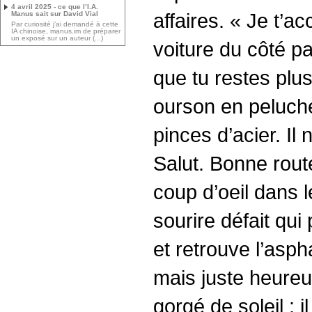
4 avril 2025 - ce que l’I.A.
affaires. « Je t’a
Manus sait sur David Vial
Par curiosité j’ai demandé à cette
IA chinoise, manus.im de préparer
un exposé sur un auteur (...)
voiture du côté p
que tu restes plus
ourson en peluche
pinces d’acier. Il 
Salut. Bonne rout
coup d’oeil dans l
sourire défait qui
et retrouve l’aspha
mais juste heureux
gorgé de soleil : i