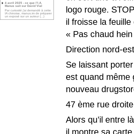
4 avril 2025 - ce que l’I.A.
Manus sait sur David Vial
logo rouge. STOP 
Par curiosité j’ai demandé à cette
IA chinoise, manus.im de préparer
un exposé sur un auteur (...)
il froisse la feuil
« Pas chaud hein !
Direction nord-est
Se laissant porter
est quand même gr
nouveau drugstor
47 ème rue droite
Alors qu’il entre 
il montre sa carte