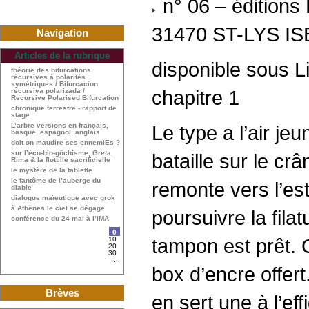
n° 06 – éditions
31470 ST-LYS ISB
Navigation
Articles de la rubrique
disponible sous 
théorie des bifurcations
récursives à polarités
symétriques / Bifurcacion
chapitre 1
recursiva polarizada /
Recursive Polarised Bifurcation
chronique terrestre - rapport de
stage
L’arbre versions en français,
Le type a l’air je
basque, espagnol, anglais
doit on maudire ses ennemiEs ?
sur l’éco-bio-gôchisme, Greta,
bataille sur le cr
Rima & la flottille sacrificielle
le mystère de la tablette
le fantôme de l’auberge du
remonte vers l’est
diable
dialogue maïeutique avec grok
à Athènes le ciel se dégage
poursuivre la fila
conférence du 24 mai à l’IMA
0
tampon est prêt. C
10
20
30
...
box d’encre offert
Brèves
en sert une à l’ef