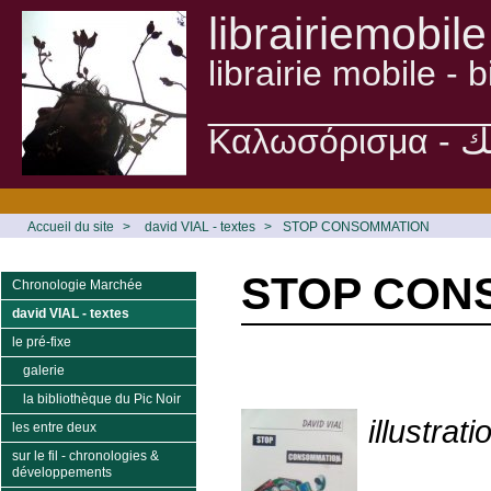
librairiemobile
librairie mobile -
______________
Accueil du site
>
david VIAL - textes
>
STOP CONSOMMATION
STOP CON
Chronologie Marchée
david VIAL - textes
le pré-fixe
galerie
la bibliothèque du Pic Noir
illustrat
les entre deux
sur le fil - chronologies &
développements