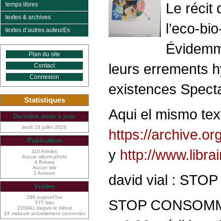
Le récit
temps libres
textes & archives
l’eco-bi
textes d’autres auteurEs
Évidemmen
Plan du site
leurs errements h
Contact
Connexion
existences Specta
Statistiques
Aqui el mismo tex
Dernière mise à jour
jeudi 16 juillet 2026
https://archive.o
Publication
y
http://www.libra
110 Articles
Aucun album photo
4 Brèves
Aucun site
2 Auteurs
david vial : S
Visites
286 aujourd’hui
STOP CONSOMMA
577 hier
220841 depuis le début
24 visiteurs actuellement connectés